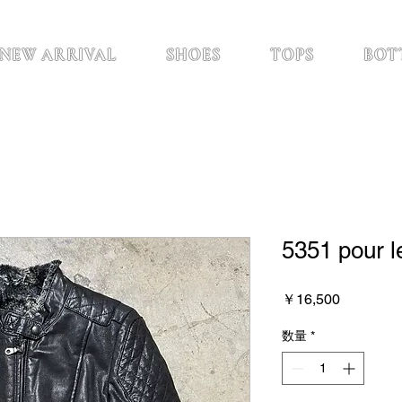
NEW ARRIVAL
SHOES
TOPS
BOT
5351 pour 
価
￥16,500
格
数量
*