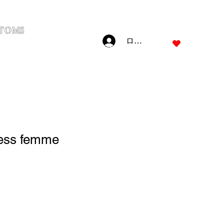
TOMS
ログイン
JPY (¥)
less femme