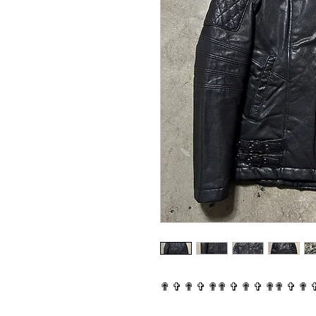
✟ ✞ ✟ ✞ ✟✟ ✞ ✟ ✞ ✟✟ ✞ ✟ 
⠀⠀⠀⠀⠀⠀⠀⠀⠀⠀⠀⠀