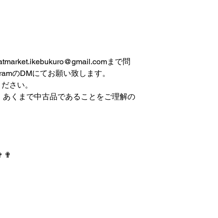
et.ikebukuro@gmail.comまで問
gramのDMにてお願い致します。
ください。
は、あくまで中古品であることをご理解の
✞ ✟
 IKEBUKURO